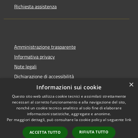
Richiesta assistenza
Amministrazione trasparente
Informativa privacy
Note legali
Dichiarazione di accessibilità
×
Informazioni sui cookie
Questo sito web utilizza cookie tecnici e assimilati strettamente
necessari al corretto funzionamento e alla navigazione del sito,
RSS
Copyright © 2026 • Comune di
nonché un cookie tecnico analitico al solo fine di elaborare
Accessibilità
informazioni statistiche, aggregate e anonime.
Noviglio • Powered by
Per maggiori dettagli, può consultare la cookie policy al seguente
link
Privacy
Municipium
Accesso
•
Cookie
redazione
RIFIUTA TUTTO
ACCETTA TUTTO
Mappa del sito