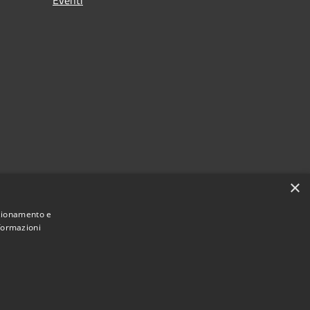
×
nzionamento e
nformazioni
Municipium
Accesso redazione
i Noviglio • Powered by
•