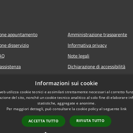
ione appuntamento
Amministrazione trasparente
one disservizio
Informativa privacy
FAQ
Note legali
 assistenza
Dichiarazione di accessibilità
Informazioni sui cookie
web utilizza cookie tecnici e assimilati strettamente necessari al corretto fu
azione del sito, nonché un cookie tecnico analitico al solo fine di elaborare i
statistiche, aggregate e anonime.
Per maggiori dettagli, può consultare la cookie policy al seguente
link
RIFIUTA TUTTO
ACCETTA TUTTO
l sito
Copyright © 2026 • Comune d
Referendum