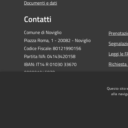
Documenti e dati
Contatti
Comune di Noviglio
Prenotaz
Piazza Roma, 1 - 20082 - Noviglio
Segnalazi
Codice Fiscale: 80121990156
Leggi le 
Partita IVA: 04143420158
Richiesta
IBAN: IT14 R 01030 33670
000001045878
PEC:
protocollo.noviglio@legalpec.it
Questo sito 
Centralino Unico:
(+39) 02.9006066
alla navig
RSS
Accessibilità
Privacy
Cookie
Mappa de