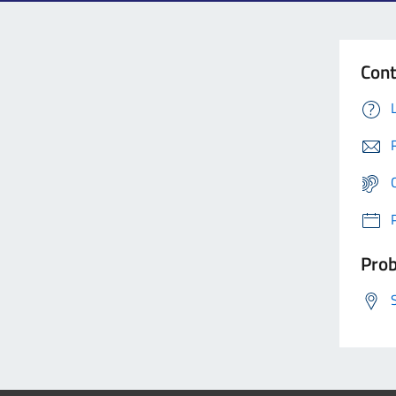
Cont
Prob