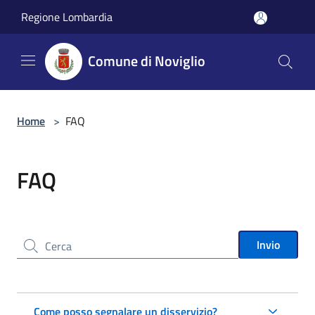
Salta al contenuto principale
Regione Lombardia
Comune di Noviglio
Home
>
FAQ
FAQ
Cerca nel sito
Invio
Come posso segnalare un disservizio?