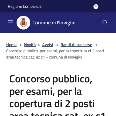
Salta al contenuto principale
Regione Lombardia
Comune di Noviglio
Home
>
Novità
>
Avvisi
>
Bandi di concorso
>
Concorso pubblico, per esami, per la copertura di 2 posti
area tecnica cat. ex c1 - comune di Noviglio
Concorso pubblico,
per esami, per la
copertura di 2 posti
area tecnica cat. ex c1