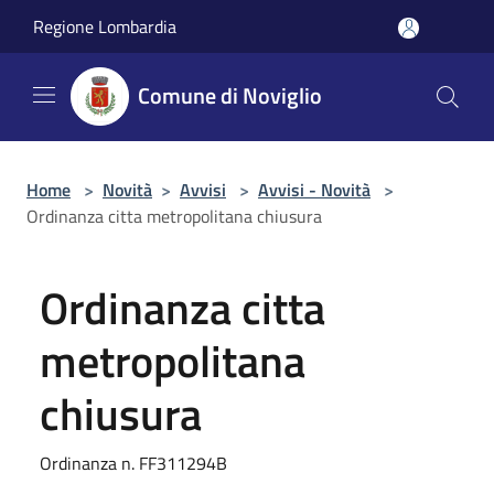
Salta al contenuto principale
Regione Lombardia
Comune di Noviglio
Home
>
Novità
>
Avvisi
>
Avvisi - Novità
>
Ordinanza citta metropolitana chiusura
Ordinanza citta
metropolitana
chiusura
Ordinanza n. FF311294B