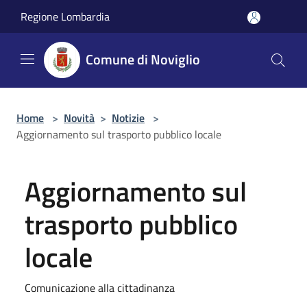
Salta al contenuto principale
Regione Lombardia
Comune di Noviglio
Home
>
Novità
>
Notizie
>
Aggiornamento sul trasporto pubblico locale
Aggiornamento sul
trasporto pubblico
locale
Comunicazione alla cittadinanza