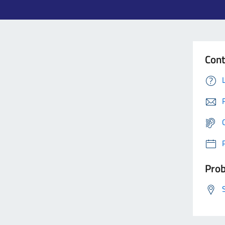
Cont
Prob