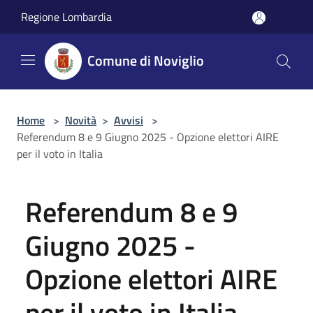
Salta al contenuto principale
Regione Lombardia
Comune di Noviglio
Home
>
Novità
>
Avvisi
>
Referendum 8 e 9 Giugno 2025 - Opzione elettori AIRE
per il voto in Italia
Referendum 8 e 9
Giugno 2025 -
Opzione elettori AIRE
per il voto in Italia