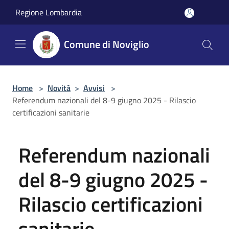
Salta al contenuto principale
Regione Lombardia
Comune di Noviglio
Home
>
Novità
>
Avvisi
>
Referendum nazionali del 8-9 giugno 2025 - Rilascio
certificazioni sanitarie
Referendum nazionali
del 8-9 giugno 2025 -
Rilascio certificazioni
sanitarie