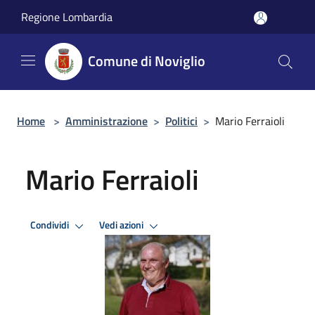
Salta al contenuto principale
Regione Lombardia
Comune di Noviglio
Home
>
Amministrazione
>
Politici
>
Mario Ferraioli
Mario Ferraioli
Condividi
Vedi azioni