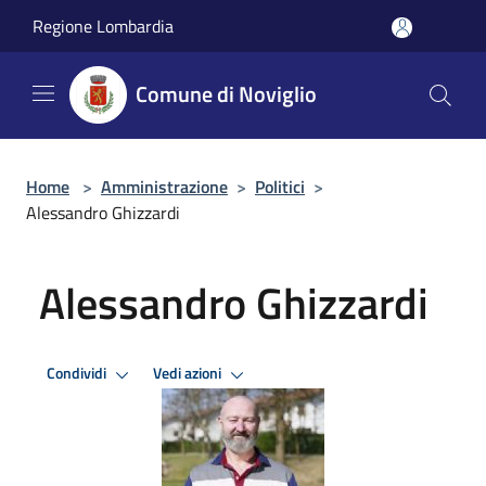
Salta al contenuto principale
Regione Lombardia
Comune di Noviglio
Home
>
Amministrazione
>
Politici
>
Alessandro Ghizzardi
Alessandro Ghizzardi
Condividi
Vedi azioni