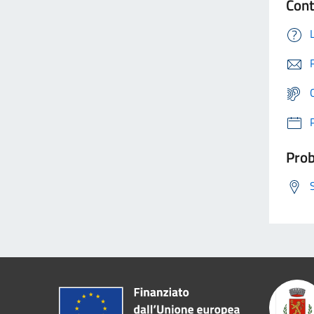
Cont
Prob