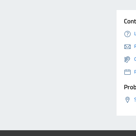
Cont
Prob