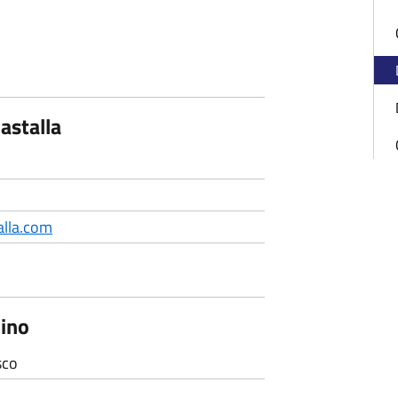
astalla
alla.com
lino
sco