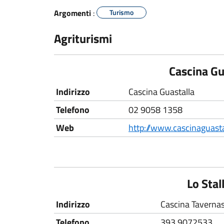
Argomenti
:
Turismo
Agriturismi
Cascina Gu
Indirizzo
Cascina Guastalla
Telefono
02 9058 1358
Web
http://www.cascinaguast
Lo Stal
Indirizzo
Cascina Taverna
Telefono
393.9072533