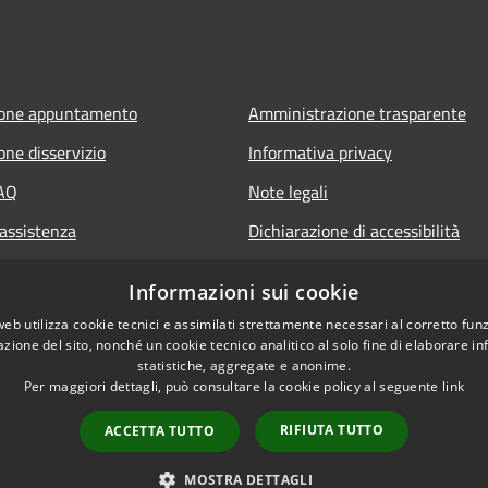
ione appuntamento
Amministrazione trasparente
one disservizio
Informativa privacy
FAQ
Note legali
 assistenza
Dichiarazione di accessibilità
Informazioni sui cookie
web utilizza cookie tecnici e assimilati strettamente necessari al corretto fu
azione del sito, nonché un cookie tecnico analitico al solo fine di elaborare i
statistiche, aggregate e anonime.
Per maggiori dettagli, può consultare la cookie policy al seguente
link
RIFIUTA TUTTO
ACCETTA TUTTO
l sito
Copyright © 2026 • Comune d
Referendum
MOSTRA DETTAGLI