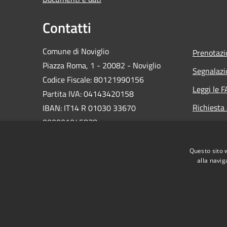
Contatti
Comune di Noviglio
Prenotaz
Piazza Roma, 1 - 20082 - Noviglio
Segnalazi
Codice Fiscale: 80121990156
Leggi le 
Partita IVA: 04143420158
Richiesta
IBAN: IT14 R 01030 33670
000001045878
PEC:
protocollo.noviglio@legalpec.it
Questo sito 
Centralino Unico:
(+39) 02.9006066
alla navig
RSS
Accessibilità
Privacy
Cookie
Mappa de