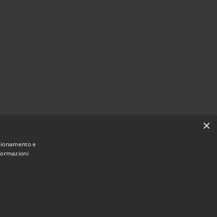
×
nzionamento e
nformazioni
Municipium
Accesso redazione
i Noviglio • Powered by
•