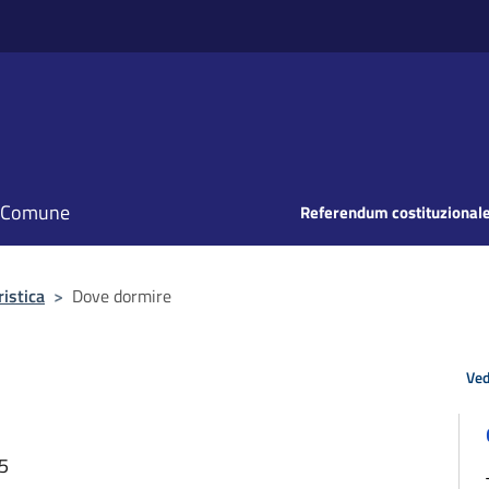
il Comune
Referendum costituzionale
ristica
>
Dove dormire
Ved
25