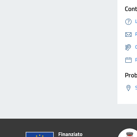
Cont
Prob