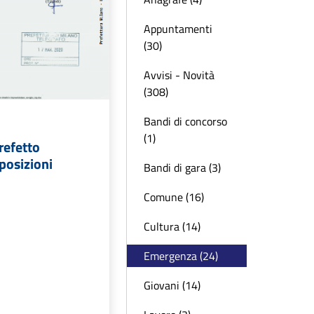
Appuntamenti
(30)
Avvisi - Novità
(308)
Bandi di concorso
(1)
refetto
sposizioni
Bandi di gara (3)
Comune (16)
Cultura (14)
Emergenza (24)
Giovani (14)