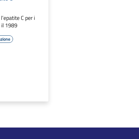
l’epatite C per i
e il 1989
azione