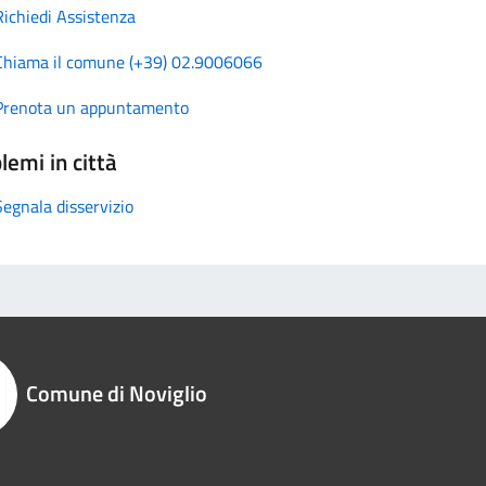
Richiedi Assistenza
Chiama il comune (+39) 02.9006066
Prenota un appuntamento
lemi in città
Segnala disservizio
Comune di Noviglio