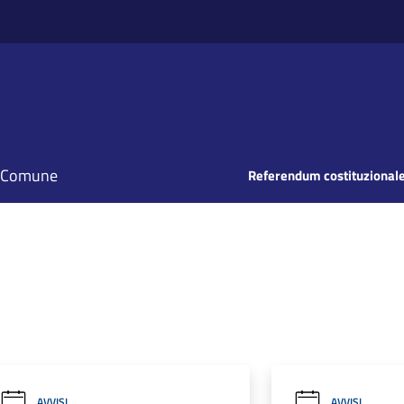
il Comune
Referendum costituzionale
AVVISI
AVVISI